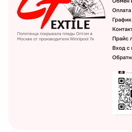
Обмен 
Оплата
График
Контак
Полотенца покрывала пледы Оптом в
Прайс 
Москве от производителя Winnipool 7я
Вход с
Обратн