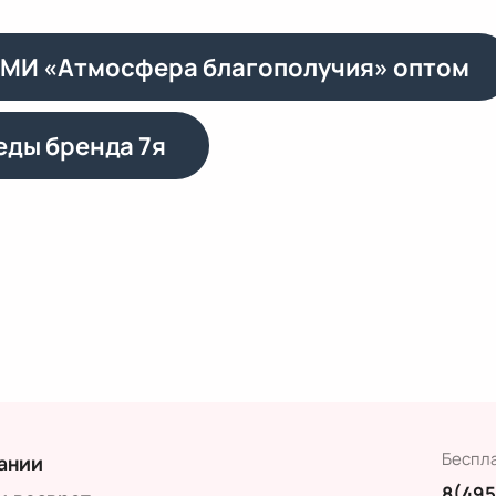
АМИ «Атмосфера благополучия» оптом
еды бренда 7я
Беспл
ании
8(495