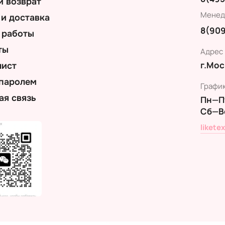
и возврат
Менед
 и доставка
8(909
 работы
ты
Адрес
г.Мос
лист
 паролем
Графи
ая связь
Пн—Пт
Сб—В
likete