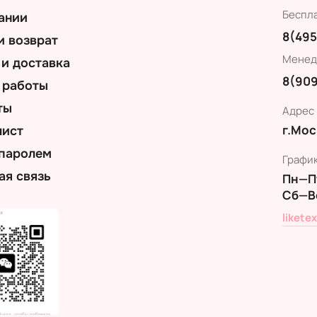
Беспл
ании
8(495
и возврат
Менед
 и доставка
8(909
 работы
ты
Адрес
г.Мос
лист
 паролем
Графи
ая связь
Пн—Пт
Сб—В
likete