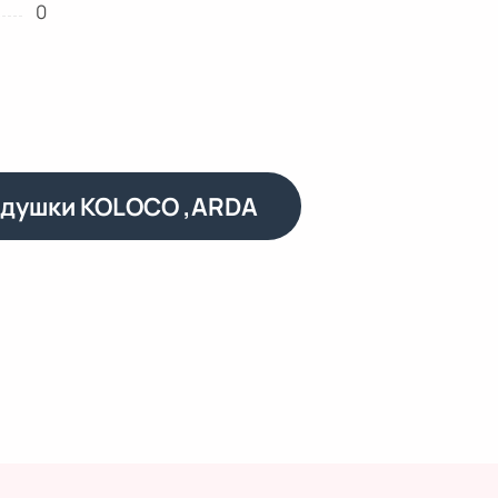
0
одушки KOLOCO ,ARDA